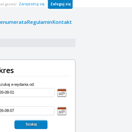
Zarejestruj się
Zaloguj się
ać gazetę?
renumerata
Regulamin
Kontakt
kres
zukaj e-wydania od:
Szukaj