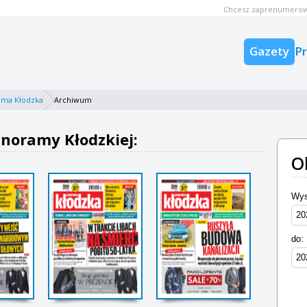
Chcesz zaprenumerow
Gazety
P
ama Kłodzka
Archiwum
noramy Kłodzkiej:
O
Wys
do: