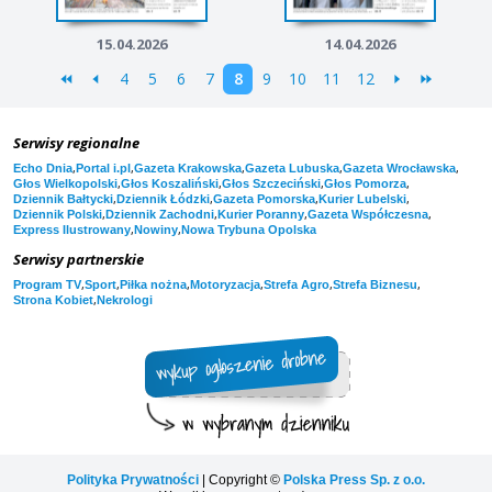
15.04.2026
14.04.2026
4
5
6
7
8
9
10
11
12
Serwisy regionalne
,
,
,
,
,
Echo Dnia
Portal i.pl
Gazeta Krakowska
Gazeta Lubuska
Gazeta Wrocławska
,
,
,
,
Głos Wielkopolski
Głos Koszaliński
Głos Szczeciński
Głos Pomorza
,
,
,
,
Dziennik Bałtycki
Dziennik Łódzki
Gazeta Pomorska
Kurier Lubelski
,
,
,
,
Dziennik Polski
Dziennik Zachodni
Kurier Poranny
Gazeta Współczesna
,
,
Express Ilustrowany
Nowiny
Nowa Trybuna Opolska
Serwisy partnerskie
,
,
,
,
,
,
Program TV
Sport
Piłka nożna
Motoryzacja
Strefa Agro
Strefa Biznesu
,
Strona Kobiet
Nekrologi
Polityka Prywatności
| Copyright ©
Polska Press Sp. z o.o.