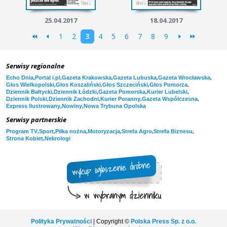
25.04.2017
18.04.2017
1
2
3
4
5
6
7
8
9
Serwisy regionalne
,
,
,
,
,
Echo Dnia
Portal i.pl
Gazeta Krakowska
Gazeta Lubuska
Gazeta Wrocławska
,
,
,
,
Głos Wielkopolski
Głos Koszaliński
Głos Szczeciński
Głos Pomorza
,
,
,
,
Dziennik Bałtycki
Dziennik Łódzki
Gazeta Pomorska
Kurier Lubelski
,
,
,
,
Dziennik Polski
Dziennik Zachodni
Kurier Poranny
Gazeta Współczesna
,
,
Express Ilustrowany
Nowiny
Nowa Trybuna Opolska
Serwisy partnerskie
,
,
,
,
,
,
Program TV
Sport
Piłka nożna
Motoryzacja
Strefa Agro
Strefa Biznesu
,
Strona Kobiet
Nekrologi
Polityka Prywatności
| Copyright ©
Polska Press Sp. z o.o.