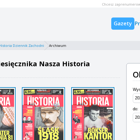
Chcesz zaprenumerow
Gazety
P
Historia Dziennik Zachodni
Archiwum
sięcznika Nasza Historia
O
Wys
do: