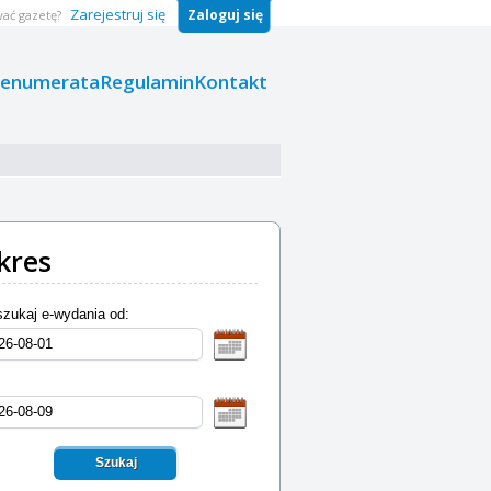
Zarejestruj się
Zaloguj się
ać gazetę?
renumerata
Regulamin
Kontakt
kres
zukaj e-wydania od:
Szukaj