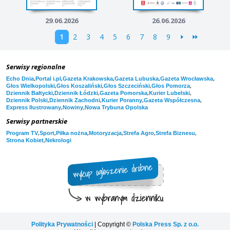
29.06.2026
26.06.2026
1
2
3
4
5
6
7
8
9
Serwisy regionalne
,
,
,
,
,
Echo Dnia
Portal i.pl
Gazeta Krakowska
Gazeta Lubuska
Gazeta Wrocławska
,
,
,
,
Głos Wielkopolski
Głos Koszaliński
Głos Szczeciński
Głos Pomorza
,
,
,
,
Dziennik Bałtycki
Dziennik Łódzki
Gazeta Pomorska
Kurier Lubelski
,
,
,
,
Dziennik Polski
Dziennik Zachodni
Kurier Poranny
Gazeta Współczesna
,
,
Express Ilustrowany
Nowiny
Nowa Trybuna Opolska
Serwisy partnerskie
,
,
,
,
,
,
Program TV
Sport
Piłka nożna
Motoryzacja
Strefa Agro
Strefa Biznesu
,
Strona Kobiet
Nekrologi
Polityka Prywatności
| Copyright ©
Polska Press Sp. z o.o.