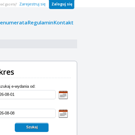
Zarejestruj się
Zaloguj się
ać gazetę?
renumerata
Regulamin
Kontakt
kres
zukaj e-wydania od:
Szukaj