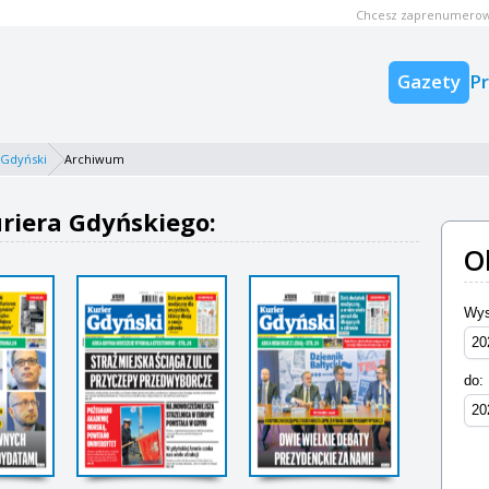
Chcesz zaprenumerow
Gazety
P
 Gdyński
Archiwum
riera Gdyńskiego:
O
Wys
do: