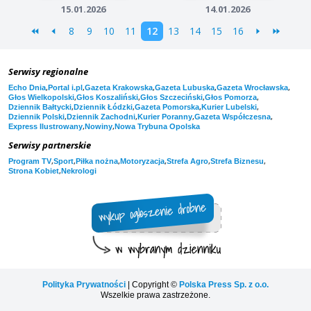
15.01.2026
14.01.2026
8
9
10
11
12
13
14
15
16
Serwisy regionalne
,
,
,
,
,
Echo Dnia
Portal i.pl
Gazeta Krakowska
Gazeta Lubuska
Gazeta Wrocławska
,
,
,
,
Głos Wielkopolski
Głos Koszaliński
Głos Szczeciński
Głos Pomorza
,
,
,
,
Dziennik Bałtycki
Dziennik Łódzki
Gazeta Pomorska
Kurier Lubelski
,
,
,
,
Dziennik Polski
Dziennik Zachodni
Kurier Poranny
Gazeta Współczesna
,
,
Express Ilustrowany
Nowiny
Nowa Trybuna Opolska
Serwisy partnerskie
,
,
,
,
,
,
Program TV
Sport
Piłka nożna
Motoryzacja
Strefa Agro
Strefa Biznesu
,
Strona Kobiet
Nekrologi
Polityka Prywatności
| Copyright ©
Polska Press Sp. z o.o.
Wszelkie prawa zastrzeżone.