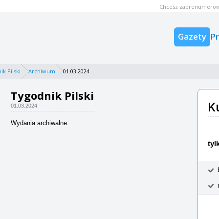
Chcesz zaprenumerow
Gazety
P
k Pilski
Archiwum
01.03.2024
Tygodnik Pilski
K
01.03.2024
Wydania archiwalne.
tyl