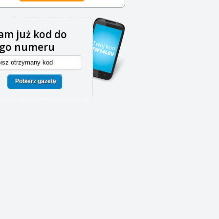
m już kod do
ego numeru
Pobierz gazetę