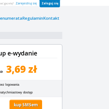
Zarejestruj się
Zaloguj się
ać gazetę?
renumerata
Regulamin
Kontakt
up e-wydanie
3,69 zł
ko
bez logowania
natychmiastowy dostęp
kup SMSem