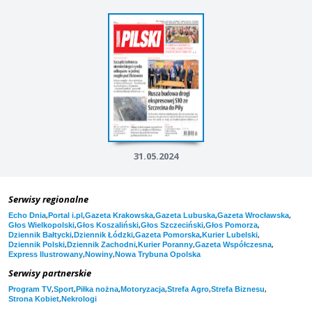
31.05.2024
Serwisy regionalne
,
,
,
,
,
Echo Dnia
Portal i.pl
Gazeta Krakowska
Gazeta Lubuska
Gazeta Wrocławska
,
,
,
,
Głos Wielkopolski
Głos Koszaliński
Głos Szczeciński
Głos Pomorza
,
,
,
,
Dziennik Bałtycki
Dziennik Łódzki
Gazeta Pomorska
Kurier Lubelski
,
,
,
,
Dziennik Polski
Dziennik Zachodni
Kurier Poranny
Gazeta Współczesna
,
,
Express Ilustrowany
Nowiny
Nowa Trybuna Opolska
Serwisy partnerskie
,
,
,
,
,
,
Program TV
Sport
Piłka nożna
Motoryzacja
Strefa Agro
Strefa Biznesu
,
Strona Kobiet
Nekrologi