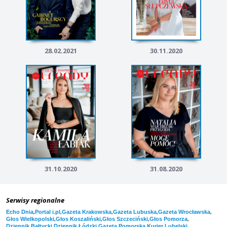
28.02.2021
30.11.2020
31.10.2020
31.08.2020
Serwisy regionalne
,
,
,
,
,
Echo Dnia
Portal i.pl
Gazeta Krakowska
Gazeta Lubuska
Gazeta Wrocławska
,
,
,
,
Głos Wielkopolski
Głos Koszaliński
Głos Szczeciński
Głos Pomorza
,
,
,
,
Dziennik Bałtycki
Dziennik Łódzki
Gazeta Pomorska
Kurier Lubelski