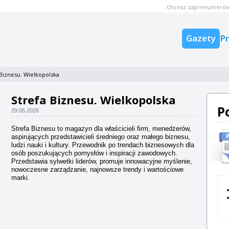
Chcesz zaprenumerow
Gazety
P
 Biznesu. Wielkopolska
Strefa Biznesu. Wielkopolska
P
29.05.2026
Strefa Biznesu to magazyn dla właścicieli firm, menedżerów,
aspirujących przedstawicieli średniego oraz małego biznesu,
ludzi nauki i kultury. Przewodnik po trendach biznesowych dla
osób poszukujących pomysłów i inspiracji zawodowych.
Przedstawia sylwetki liderów, promuje innowacyjne myślenie,
nowoczesne zarządzanie, najnowsze trendy i wartościowe
marki.