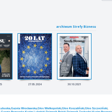
archiwum Strefy Biznesu
25
27.05.2024
30.10.2021
,
,
,
,
,
Lubuska
Gazeta Wrocławska
Głos Wielkopolski
Głos Koszaliński
Głos Szczeciński
,
,
,
,
,
i
Gazeta Pomorska
Kurier Lubelski
Dziennik Polski
Dziennik Zachodni
Kurier Poranny