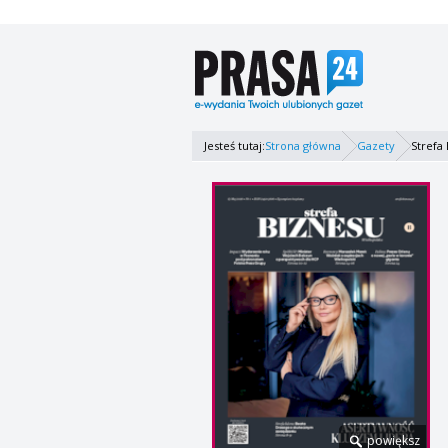
Jesteś tutaj:
Strona główna
Gazety
Strefa
powiększ