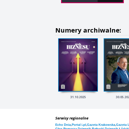
Numery archiwalne:
31.10.2025
30.05.20
Serwisy regionalne
,
,
,
Echo Dnia
Portal i.pl
Gazeta Krakowska
Gazeta 
,
,
Głos Pomorza
Dziennik Bałtycki
Dziennik Łódzk