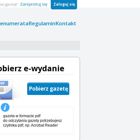
Zarejestruj się
Zaloguj się
ać gazetę?
renumerata
Regulamin
Kontakt
obierz e-wydanie
Pobierz gazetę
gazeta w formacie pdf
do odczytania gazety potrzebujesz
czytnika pdf, np. Acrobat Reader