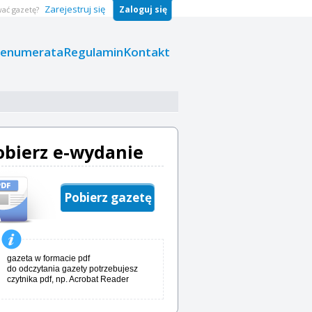
Zarejestruj się
Zaloguj się
ać gazetę?
renumerata
Regulamin
Kontakt
obierz e-wydanie
Pobierz gazetę
gazeta w formacie pdf
do odczytania gazety potrzebujesz
czytnika pdf, np. Acrobat Reader