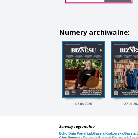
Numery archiwalne:
07.04.2026
27.02.20
Serwisy regionalne
,
,
,
Echo Dnia
Portal i.pl
Gazeta Krakowska
Gazeta 
,
,
Głos Pomorza
Dziennik Bałtycki
Dziennik Łódzk