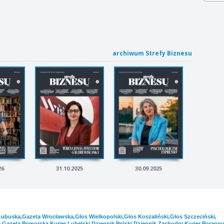
archiwum Strefy Biznesu
26
31.10.2025
30.09.2025
,
,
,
,
,
Lubuska
Gazeta Wrocławska
Głos Wielkopolski
Głos Koszaliński
Głos Szczeciński
,
,
,
,
,
i
Gazeta Pomorska
Kurier Lubelski
Dziennik Polski
Dziennik Zachodni
Kurier Poranny