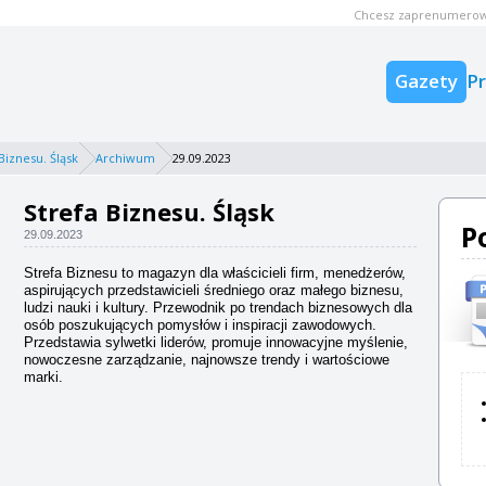
Chcesz zaprenumerow
Gazety
P
Biznesu. Śląsk
Archiwum
29.09.2023
Strefa Biznesu. Śląsk
P
29.09.2023
Strefa Biznesu to magazyn dla właścicieli firm, menedżerów,
aspirujących przedstawicieli średniego oraz małego biznesu,
ludzi nauki i kultury. Przewodnik po trendach biznesowych dla
osób poszukujących pomysłów i inspiracji zawodowych.
Przedstawia sylwetki liderów, promuje innowacyjne myślenie,
nowoczesne zarządzanie, najnowsze trendy i wartościowe
marki.