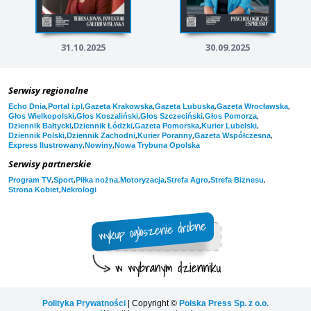
31.10.2025
30.09.2025
Serwisy regionalne
,
,
,
,
,
Echo Dnia
Portal i.pl
Gazeta Krakowska
Gazeta Lubuska
Gazeta Wrocławska
,
,
,
,
Głos Wielkopolski
Głos Koszaliński
Głos Szczeciński
Głos Pomorza
,
,
,
,
Dziennik Bałtycki
Dziennik Łódzki
Gazeta Pomorska
Kurier Lubelski
,
,
,
,
Dziennik Polski
Dziennik Zachodni
Kurier Poranny
Gazeta Współczesna
,
,
Express Ilustrowany
Nowiny
Nowa Trybuna Opolska
Serwisy partnerskie
,
,
,
,
,
,
Program TV
Sport
Piłka nożna
Motoryzacja
Strefa Agro
Strefa Biznesu
,
Strona Kobiet
Nekrologi
Polityka Prywatności
| Copyright ©
Polska Press Sp. z o.o.