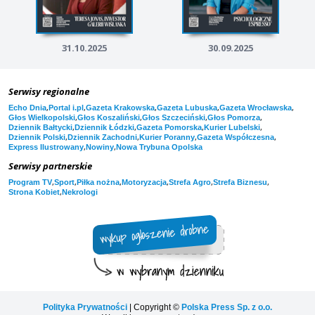
31.10.2025
30.09.2025
Serwisy regionalne
,
,
,
,
,
Echo Dnia
Portal i.pl
Gazeta Krakowska
Gazeta Lubuska
Gazeta Wrocławska
,
,
,
,
Głos Wielkopolski
Głos Koszaliński
Głos Szczeciński
Głos Pomorza
,
,
,
,
Dziennik Bałtycki
Dziennik Łódzki
Gazeta Pomorska
Kurier Lubelski
,
,
,
,
Dziennik Polski
Dziennik Zachodni
Kurier Poranny
Gazeta Współczesna
,
,
Express Ilustrowany
Nowiny
Nowa Trybuna Opolska
Serwisy partnerskie
,
,
,
,
,
,
Program TV
Sport
Piłka nożna
Motoryzacja
Strefa Agro
Strefa Biznesu
,
Strona Kobiet
Nekrologi
Polityka Prywatności
| Copyright ©
Polska Press Sp. z o.o.