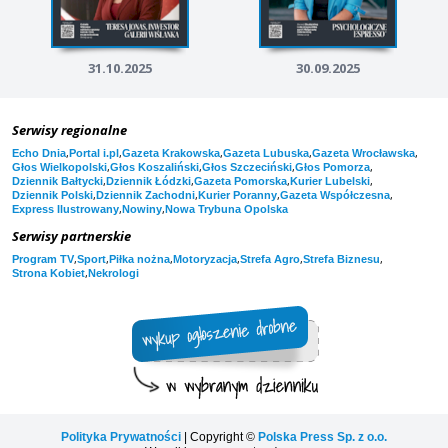
31.10.2025
30.09.2025
Serwisy regionalne
,
,
,
,
,
Echo Dnia
Portal i.pl
Gazeta Krakowska
Gazeta Lubuska
Gazeta Wrocławska
,
,
,
,
Głos Wielkopolski
Głos Koszaliński
Głos Szczeciński
Głos Pomorza
,
,
,
,
Dziennik Bałtycki
Dziennik Łódzki
Gazeta Pomorska
Kurier Lubelski
,
,
,
,
Dziennik Polski
Dziennik Zachodni
Kurier Poranny
Gazeta Współczesna
,
,
Express Ilustrowany
Nowiny
Nowa Trybuna Opolska
Serwisy partnerskie
,
,
,
,
,
,
Program TV
Sport
Piłka nożna
Motoryzacja
Strefa Agro
Strefa Biznesu
,
Strona Kobiet
Nekrologi
Polityka Prywatności
| Copyright ©
Polska Press Sp. z o.o.