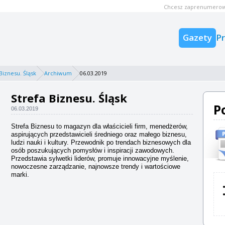
Chcesz zaprenumerow
Gazety
P
Biznesu. Śląsk
Archiwum
06.03.2019
Strefa Biznesu. Śląsk
P
06.03.2019
Strefa Biznesu to magazyn dla właścicieli firm, menedżerów,
aspirujących przedstawicieli średniego oraz małego biznesu,
ludzi nauki i kultury. Przewodnik po trendach biznesowych dla
osób poszukujących pomysłów i inspiracji zawodowych.
Przedstawia sylwetki liderów, promuje innowacyjne myślenie,
nowoczesne zarządzanie, najnowsze trendy i wartościowe
marki.