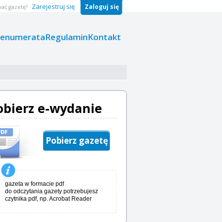
Zarejestruj się
Zaloguj się
ać gazetę?
renumerata
Regulamin
Kontakt
obierz e-wydanie
Pobierz gazetę
gazeta w formacie pdf
do odczytania gazety potrzebujesz
czytnika pdf, np. Acrobat Reader