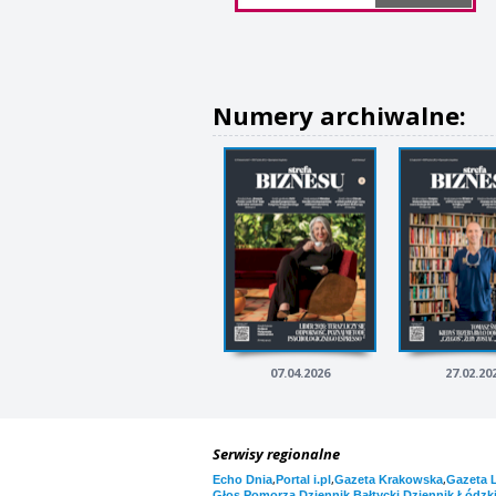
Numery archiwalne:
07.04.2026
27.02.20
Serwisy regionalne
,
,
,
Echo Dnia
Portal i.pl
Gazeta Krakowska
Gazeta 
,
,
Głos Pomorza
Dziennik Bałtycki
Dziennik Łódzk