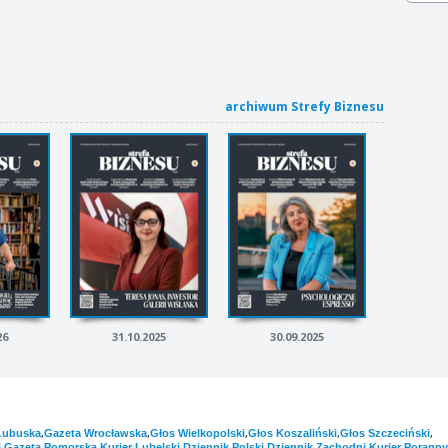
archiwum Strefy Biznesu
26
31.10.2025
30.09.2025
,
,
,
,
,
Lubuska
Gazeta Wrocławska
Głos Wielkopolski
Głos Koszaliński
Głos Szczeciński
,
,
,
,
,
i
Gazeta Pomorska
Kurier Lubelski
Dziennik Polski
Dziennik Zachodni
Kurier Poranny