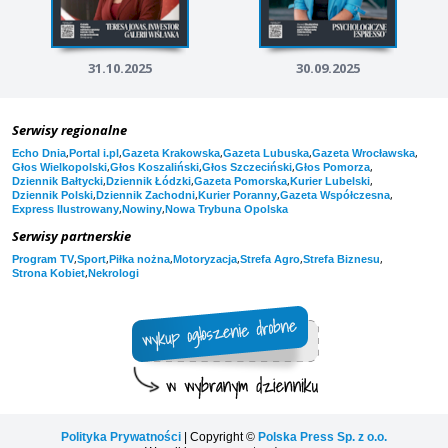
31.10.2025
30.09.2025
Serwisy regionalne
,
,
,
,
,
Echo Dnia
Portal i.pl
Gazeta Krakowska
Gazeta Lubuska
Gazeta Wrocławska
,
,
,
,
Głos Wielkopolski
Głos Koszaliński
Głos Szczeciński
Głos Pomorza
,
,
,
,
Dziennik Bałtycki
Dziennik Łódzki
Gazeta Pomorska
Kurier Lubelski
,
,
,
,
Dziennik Polski
Dziennik Zachodni
Kurier Poranny
Gazeta Współczesna
,
,
Express Ilustrowany
Nowiny
Nowa Trybuna Opolska
Serwisy partnerskie
,
,
,
,
,
,
Program TV
Sport
Piłka nożna
Motoryzacja
Strefa Agro
Strefa Biznesu
,
Strona Kobiet
Nekrologi
Polityka Prywatności
| Copyright ©
Polska Press Sp. z o.o.