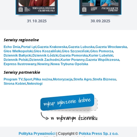
31.10.2025
30.09.2025
Serwisy regionalne
,
,
,
,
,
Echo Dnia
Portal i.pl
Gazeta Krakowska
Gazeta Lubuska
Gazeta Wrocławska
,
,
,
,
Głos Wielkopolski
Głos Koszaliński
Głos Szczeciński
Głos Pomorza
,
,
,
,
Dziennik Bałtycki
Dziennik Łódzki
Gazeta Pomorska
Kurier Lubelski
,
,
,
,
Dziennik Polski
Dziennik Zachodni
Kurier Poranny
Gazeta Współczesna
,
,
Express Ilustrowany
Nowiny
Nowa Trybuna Opolska
Serwisy partnerskie
,
,
,
,
,
,
Program TV
Sport
Piłka nożna
Motoryzacja
Strefa Agro
Strefa Biznesu
,
Strona Kobiet
Nekrologi
Polityka Prywatności
| Copyright ©
Polska Press Sp. z o.o.