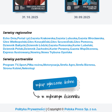
31.10.2025
30.09.2025
Serwisy regionalne
,
,
,
,
,
Echo Dnia
Portal i.pl
Gazeta Krakowska
Gazeta Lubuska
Gazeta Wrocławska
,
,
,
,
Głos Wielkopolski
Głos Koszaliński
Głos Szczeciński
Głos Pomorza
,
,
,
,
Dziennik Bałtycki
Dziennik Łódzki
Gazeta Pomorska
Kurier Lubelski
,
,
,
,
Dziennik Polski
Dziennik Zachodni
Kurier Poranny
Gazeta Współczesna
,
,
Express Ilustrowany
Nowiny
Nowa Trybuna Opolska
Serwisy partnerskie
,
,
,
,
,
,
Program TV
Sport
Piłka nożna
Motoryzacja
Strefa Agro
Strefa Biznesu
,
Strona Kobiet
Nekrologi
Polityka Prywatności
| Copyright ©
Polska Press Sp. z o.o.