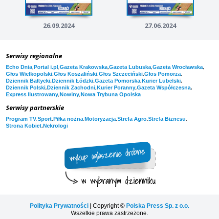
26.09.2024
27.06.2024
Serwisy regionalne
,
,
,
,
,
Echo Dnia
Portal i.pl
Gazeta Krakowska
Gazeta Lubuska
Gazeta Wrocławska
,
,
,
,
Głos Wielkopolski
Głos Koszaliński
Głos Szczeciński
Głos Pomorza
,
,
,
,
Dziennik Bałtycki
Dziennik Łódzki
Gazeta Pomorska
Kurier Lubelski
,
,
,
,
Dziennik Polski
Dziennik Zachodni
Kurier Poranny
Gazeta Współczesna
,
,
Express Ilustrowany
Nowiny
Nowa Trybuna Opolska
Serwisy partnerskie
,
,
,
,
,
,
Program TV
Sport
Piłka nożna
Motoryzacja
Strefa Agro
Strefa Biznesu
,
Strona Kobiet
Nekrologi
Polityka Prywatności
| Copyright ©
Polska Press Sp. z o.o.
Wszelkie prawa zastrzeżone.