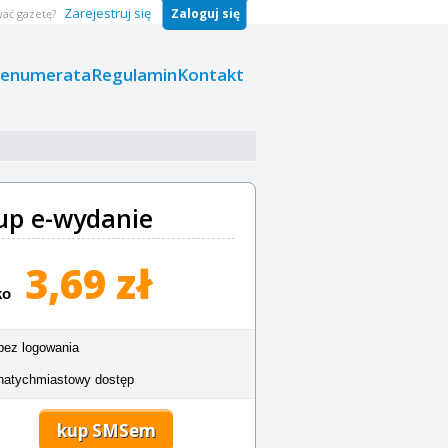
Zarejestruj się
Zaloguj się
ać gazetę?
renumerata
Regulamin
Kontakt
up e-wydanie
3,69 zł
ko
bez logowania
natychmiastowy dostęp
kup SMSem