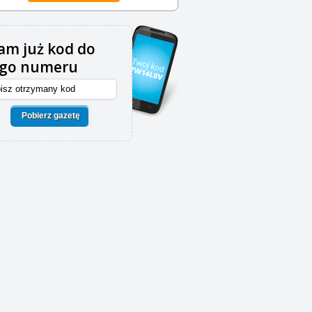
m już kod do
ego numeru
Pobierz gazetę