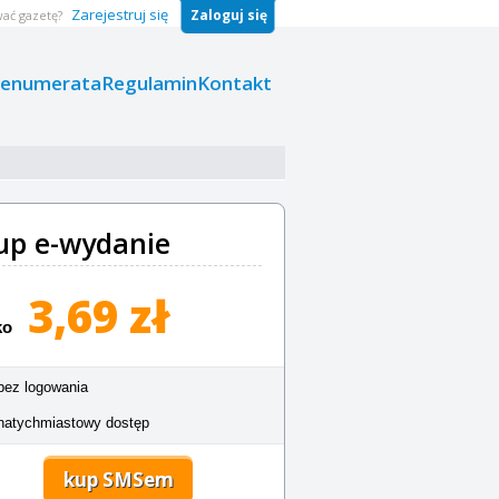
Zarejestruj się
Zaloguj się
ać gazetę?
renumerata
Regulamin
Kontakt
up e-wydanie
3,69 zł
ko
bez logowania
natychmiastowy dostęp
kup SMSem