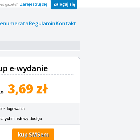
Zarejestruj się
Zaloguj się
ać gazetę?
renumerata
Regulamin
Kontakt
up e-wydanie
3,69 zł
ko
bez logowania
natychmiastowy dostęp
kup SMSem