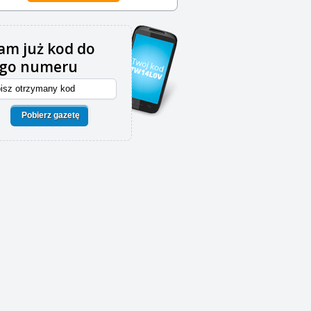
m już kod do
ego numeru
Pobierz gazetę