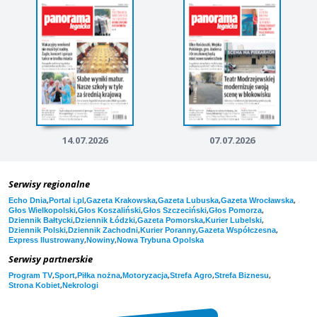
14.07.2026
07.07.2026
Serwisy regionalne
,
,
,
,
,
Echo Dnia
Portal i.pl
Gazeta Krakowska
Gazeta Lubuska
Gazeta Wrocławska
,
,
,
,
Głos Wielkopolski
Głos Koszaliński
Głos Szczeciński
Głos Pomorza
,
,
,
,
Dziennik Bałtycki
Dziennik Łódzki
Gazeta Pomorska
Kurier Lubelski
,
,
,
,
Dziennik Polski
Dziennik Zachodni
Kurier Poranny
Gazeta Współczesna
,
,
Express Ilustrowany
Nowiny
Nowa Trybuna Opolska
Serwisy partnerskie
,
,
,
,
,
,
Program TV
Sport
Piłka nożna
Motoryzacja
Strefa Agro
Strefa Biznesu
,
Strona Kobiet
Nekrologi