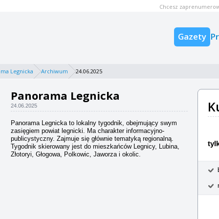
Chcesz zaprenumerow
Gazety
P
ama Legnicka
Archiwum
24.06.2025
Panorama Legnicka
K
24.06.2025
Panorama Legnicka to lokalny tygodnik, obejmujący swym
zasięgiem powiat legnicki. Ma charakter informacyjno-
publicystyczny. Zajmuje się głównie tematyką regionalną.
tyl
Tygodnik skierowany jest do mieszkańców Legnicy, Lubina,
Złotoryi, Głogowa, Polkowic, Jaworza i okolic.