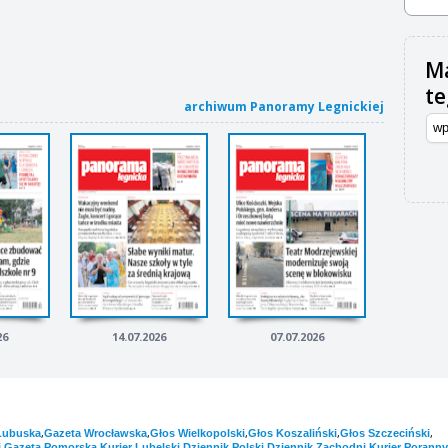
Ma
t
archiwum Panoramy Legnickiej
26
14.07.2026
07.07.2026
,
,
,
,
,
Lubuska
Gazeta Wrocławska
Głos Wielkopolski
Głos Koszaliński
Głos Szczeciński
,
,
,
,
,
i
Gazeta Pomorska
Kurier Lubelski
Dziennik Polski
Dziennik Zachodni
Kurier Poranny