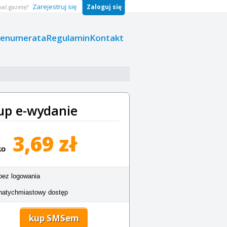
Zarejestruj się
Zaloguj się
ać gazetę?
renumerata
Regulamin
Kontakt
up e-wydanie
3,69 zł
ko
bez logowania
natychmiastowy dostęp
kup SMSem