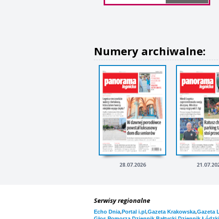
Numery archiwalne:
28.07.2026
21.07.20
Serwisy regionalne
,
,
,
Echo Dnia
Portal i.pl
Gazeta Krakowska
Gazeta 
,
,
Głos Pomorza
Dziennik Bałtycki
Dziennik Łódzk