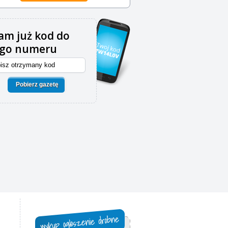
m już kod do
ego numeru
Pobierz gazetę
,