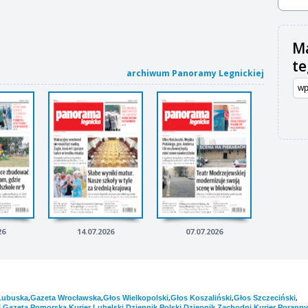
Ma
t
archiwum Panoramy Legnickiej
26
14.07.2026
07.07.2026
,
,
,
,
,
Lubuska
Gazeta Wrocławska
Głos Wielkopolski
Głos Koszaliński
Głos Szczeciński
,
,
,
,
,
i
Gazeta Pomorska
Kurier Lubelski
Dziennik Polski
Dziennik Zachodni
Kurier Poranny