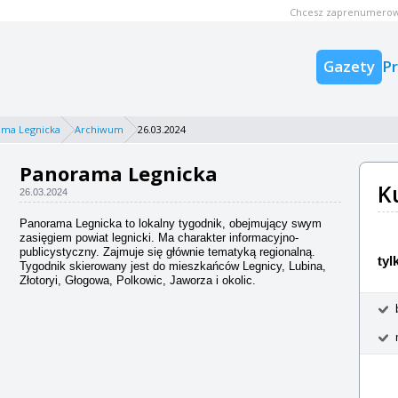
Chcesz zaprenumerow
Gazety
P
ama Legnicka
Archiwum
26.03.2024
Panorama Legnicka
K
26.03.2024
Panorama Legnicka to lokalny tygodnik, obejmujący swym
zasięgiem powiat legnicki. Ma charakter informacyjno-
publicystyczny. Zajmuje się głównie tematyką regionalną.
tyl
Tygodnik skierowany jest do mieszkańców Legnicy, Lubina,
Złotoryi, Głogowa, Polkowic, Jaworza i okolic.