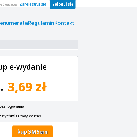
Zarejestruj się
Zaloguj się
ać gazetę?
renumerata
Regulamin
Kontakt
up e-wydanie
3,69 zł
ko
bez logowania
natychmiastowy dostęp
kup SMSem