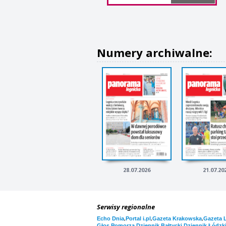
Numery archiwalne:
28.07.2026
21.07.20
Serwisy regionalne
,
,
,
Echo Dnia
Portal i.pl
Gazeta Krakowska
Gazeta 
,
,
Głos Pomorza
Dziennik Bałtycki
Dziennik Łódzk