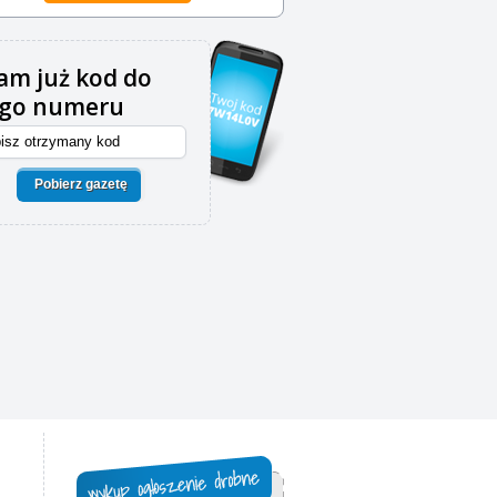
m już kod do
ego numeru
Pobierz gazetę
,