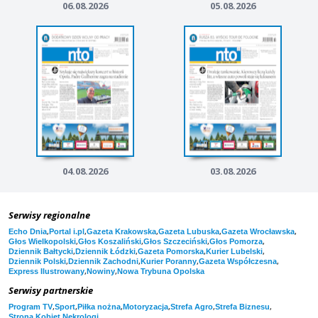
06.08.2026
05.08.2026
04.08.2026
03.08.2026
Serwisy regionalne
,
,
,
,
,
Echo Dnia
Portal i.pl
Gazeta Krakowska
Gazeta Lubuska
Gazeta Wrocławska
,
,
,
,
Głos Wielkopolski
Głos Koszaliński
Głos Szczeciński
Głos Pomorza
,
,
,
,
Dziennik Bałtycki
Dziennik Łódzki
Gazeta Pomorska
Kurier Lubelski
,
,
,
,
Dziennik Polski
Dziennik Zachodni
Kurier Poranny
Gazeta Współczesna
,
,
Express Ilustrowany
Nowiny
Nowa Trybuna Opolska
Serwisy partnerskie
,
,
,
,
,
,
Program TV
Sport
Piłka nożna
Motoryzacja
Strefa Agro
Strefa Biznesu
,
Strona Kobiet
Nekrologi