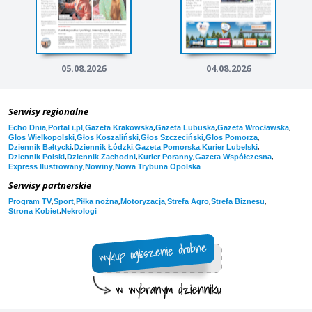
05.08.2026
04.08.2026
Serwisy regionalne
,
,
,
,
,
Echo Dnia
Portal i.pl
Gazeta Krakowska
Gazeta Lubuska
Gazeta Wrocławska
,
,
,
,
Głos Wielkopolski
Głos Koszaliński
Głos Szczeciński
Głos Pomorza
,
,
,
,
Dziennik Bałtycki
Dziennik Łódzki
Gazeta Pomorska
Kurier Lubelski
,
,
,
,
Dziennik Polski
Dziennik Zachodni
Kurier Poranny
Gazeta Współczesna
,
,
Express Ilustrowany
Nowiny
Nowa Trybuna Opolska
Serwisy partnerskie
,
,
,
,
,
,
Program TV
Sport
Piłka nożna
Motoryzacja
Strefa Agro
Strefa Biznesu
,
Strona Kobiet
Nekrologi