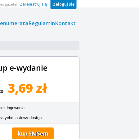
Zarejestruj się
Zaloguj się
ać gazetę?
renumerata
Regulamin
Kontakt
up e-wydanie
3,69 zł
ko
bez logowania
natychmiastowy dostęp
kup SMSem