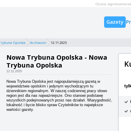
Chcesz zaprenumerow
Gazety
P
Trybuna Opolska
Archiwum
12.11.2025
Nowa Trybuna Opolska - Nowa
K
Trybuna Opolska
12.11.2025
Nowa Trybuna Opolska jest najpopularniejszą gazetą w
tyl
województwie opolskim i jedynym wychodzącym tu
dziennikiem regionalnym. W naszej codziennej pracy słowo
region jest dla nas najważniejsze. Ono stanowi podstawę
wszystkich podejmowanych przez nas działań. Wiarygodność,
lokalność i bycie blisko spraw Czytelników to największe
wartości gazety.