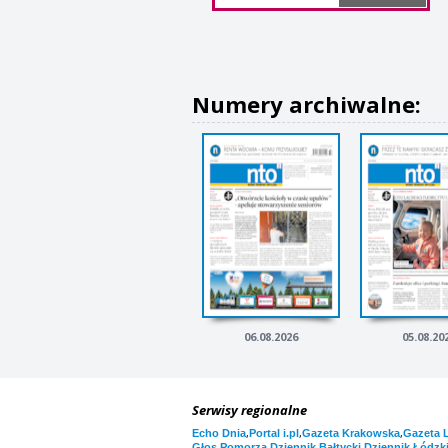
Numery archiwalne:
06.08.2026
05.08.20
Serwisy regionalne
,
,
,
Echo Dnia
Portal i.pl
Gazeta Krakowska
Gazeta 
,
,
Głos Pomorza
Dziennik Bałtycki
Dziennik Łódzk