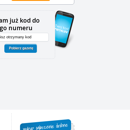
m już kod do
ego numeru
Pobierz gazetę
,