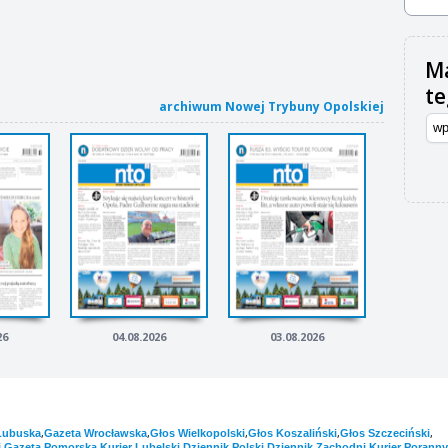
Ma
t
archiwum Nowej Trybuny Opolskiej
26
04.08.2026
03.08.2026
,
,
,
,
,
Lubuska
Gazeta Wrocławska
Głos Wielkopolski
Głos Koszaliński
Głos Szczeciński
,
,
,
,
,
i
Gazeta Pomorska
Kurier Lubelski
Dziennik Polski
Dziennik Zachodni
Kurier Poranny