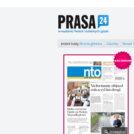
Jesteś tutaj:
Strona główna
Gazety
Nowa 
ARCHIWUM
powiększ