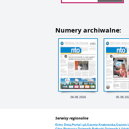
Numery archiwalne:
06.08.2026
05.08.20
Serwisy regionalne
,
,
,
Echo Dnia
Portal i.pl
Gazeta Krakowska
Gazeta 
,
,
Głos Pomorza
Dziennik Bałtycki
Dziennik Łódzk