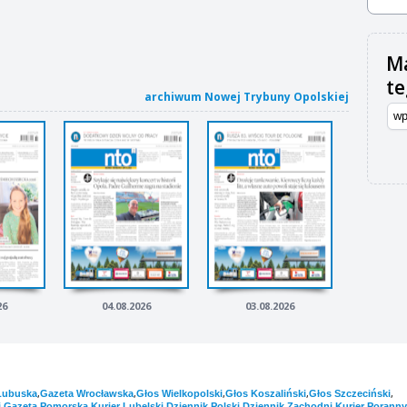
Ma
t
archiwum Nowej Trybuny Opolskiej
26
04.08.2026
03.08.2026
,
,
,
,
,
Lubuska
Gazeta Wrocławska
Głos Wielkopolski
Głos Koszaliński
Głos Szczeciński
,
,
,
,
,
i
Gazeta Pomorska
Kurier Lubelski
Dziennik Polski
Dziennik Zachodni
Kurier Poranny