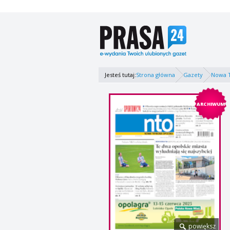
Jesteś tutaj:
Strona główna
Gazety
Nowa 
ARCHIWUM
powiększ