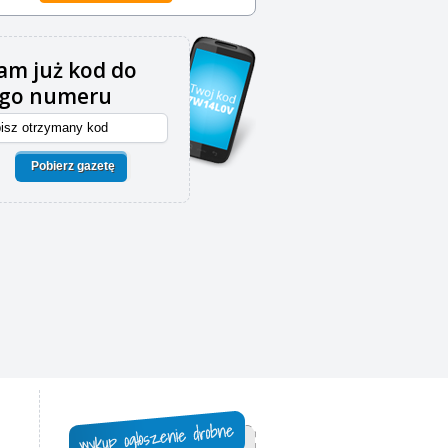
m już kod do
ego numeru
Pobierz gazetę
,