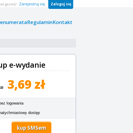
Zarejestruj się
Zaloguj się
ać gazetę?
renumerata
Regulamin
Kontakt
up e-wydanie
3,69 zł
ko
bez logowania
natychmiastowy dostęp
kup SMSem