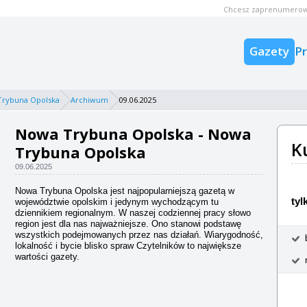
Chcesz zaprenumerow
Gazety
P
Trybuna Opolska
Archiwum
09.06.2025
Nowa Trybuna Opolska - Nowa
K
Trybuna Opolska
09.06.2025
Nowa Trybuna Opolska jest najpopularniejszą gazetą w
tyl
województwie opolskim i jedynym wychodzącym tu
dziennikiem regionalnym. W naszej codziennej pracy słowo
region jest dla nas najważniejsze. Ono stanowi podstawę
wszystkich podejmowanych przez nas działań. Wiarygodność,
lokalność i bycie blisko spraw Czytelników to największe
wartości gazety.