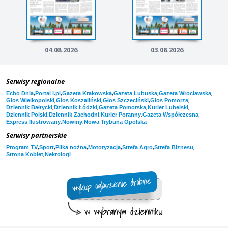
04.08.2026
03.08.2026
Serwisy regionalne
,
,
,
,
,
Echo Dnia
Portal i.pl
Gazeta Krakowska
Gazeta Lubuska
Gazeta Wrocławska
,
,
,
,
Głos Wielkopolski
Głos Koszaliński
Głos Szczeciński
Głos Pomorza
,
,
,
,
Dziennik Bałtycki
Dziennik Łódzki
Gazeta Pomorska
Kurier Lubelski
,
,
,
,
Dziennik Polski
Dziennik Zachodni
Kurier Poranny
Gazeta Współczesna
,
,
Express Ilustrowany
Nowiny
Nowa Trybuna Opolska
Serwisy partnerskie
,
,
,
,
,
,
Program TV
Sport
Piłka nożna
Motoryzacja
Strefa Agro
Strefa Biznesu
,
Strona Kobiet
Nekrologi