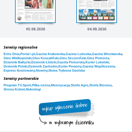
05.08.2026
04.08.2026
Serwisy regionalne
,
,
,
,
,
Echo Dnia
Portal i.pl
Gazeta Krakowska
Gazeta Lubuska
Gazeta Wrocławska
,
,
,
,
Głos Wielkopolski
Głos Koszaliński
Głos Szczeciński
Głos Pomorza
,
,
,
,
Dziennik Bałtycki
Dziennik Łódzki
Gazeta Pomorska
Kurier Lubelski
,
,
,
,
Dziennik Polski
Dziennik Zachodni
Kurier Poranny
Gazeta Współczesna
,
,
Express Ilustrowany
Nowiny
Nowa Trybuna Opolska
Serwisy partnerskie
,
,
,
,
,
,
Program TV
Sport
Piłka nożna
Motoryzacja
Strefa Agro
Strefa Biznesu
,
Strona Kobiet
Nekrologi