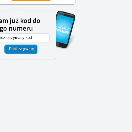
m już kod do
ego numeru
Pobierz gazetę