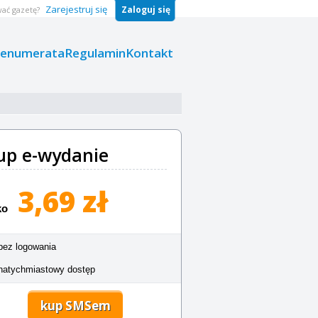
Zarejestruj się
Zaloguj się
ać gazetę?
renumerata
Regulamin
Kontakt
up e-wydanie
3,69 zł
ko
bez logowania
natychmiastowy dostęp
kup SMSem