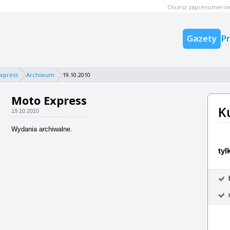
Chcesz zaprenumerow
Gazety
P
xpress
Archiwum
19.10.2010
Moto Express
K
19.10.2010
Wydania archiwalne.
tyl