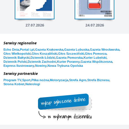
27.07.2026
24.07.2026
Serwisy regionalne
,
,
,
,
,
Echo Dnia
Portal i.pl
Gazeta Krakowska
Gazeta Lubuska
Gazeta Wrocławska
,
,
,
,
Głos Wielkopolski
Głos Koszaliński
Głos Szczeciński
Głos Pomorza
,
,
,
,
Dziennik Bałtycki
Dziennik Łódzki
Gazeta Pomorska
Kurier Lubelski
,
,
,
,
Dziennik Polski
Dziennik Zachodni
Kurier Poranny
Gazeta Współczesna
,
,
Express Ilustrowany
Nowiny
Nowa Trybuna Opolska
Serwisy partnerskie
,
,
,
,
,
,
Program TV
Sport
Piłka nożna
Motoryzacja
Strefa Agro
Strefa Biznesu
,
Strona Kobiet
Nekrologi