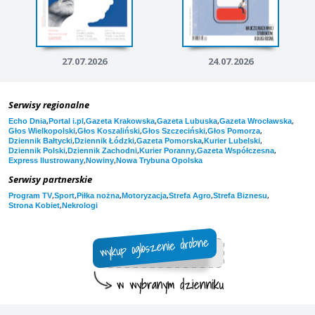
27.07.2026
24.07.2026
Serwisy regionalne
,
,
,
,
,
Echo Dnia
Portal i.pl
Gazeta Krakowska
Gazeta Lubuska
Gazeta Wrocławska
,
,
,
,
Głos Wielkopolski
Głos Koszaliński
Głos Szczeciński
Głos Pomorza
,
,
,
,
Dziennik Bałtycki
Dziennik Łódzki
Gazeta Pomorska
Kurier Lubelski
,
,
,
,
Dziennik Polski
Dziennik Zachodni
Kurier Poranny
Gazeta Współczesna
,
,
Express Ilustrowany
Nowiny
Nowa Trybuna Opolska
Serwisy partnerskie
,
,
,
,
,
,
Program TV
Sport
Piłka nożna
Motoryzacja
Strefa Agro
Strefa Biznesu
,
Strona Kobiet
Nekrologi