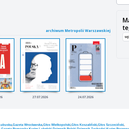
Ma
t
archiwum Metropolii Warszawskiej
26
27.07.2026
24.07.2026
,
,
,
,
,
Lubuska
Gazeta Wrocławska
Głos Wielkopolski
Głos Koszaliński
Głos Szczeciński
,
,
,
,
,
i
Gazeta Pomorska
Kurier Lubelski
Dziennik Polski
Dziennik Zachodni
Kurier Poranny