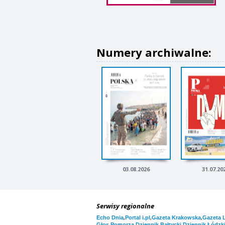
Numery archiwalne:
03.08.2026
31.07.20
Serwisy regionalne
,
,
,
Echo Dnia
Portal i.pl
Gazeta Krakowska
Gazeta 
,
,
Głos Pomorza
Dziennik Bałtycki
Dziennik Łódzk