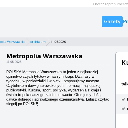
Chcesz zaprenumerow
Gazety
P
olia Warszawska
Archiwum
11.05.2026
Metropolia Warszawska
K
11.05.2026
POLSKA Metropolia Warszawska to jeden z najbardziej
opiniotwórczych tytułów w naszym kraju. Dwa razy w
tygodniu, w poniedziałki i w piątki, proponujemy naszym
tyl
Czytelnikom dawkę sprawdzonych informacji i najlepszej
publicystyki. Kultura, sport, polityka, wydarzenia z kraju i
świata to pola naszego zainteresowania. Oferujemy dużą
dawkę dobrego i sprawdzonego dziennikarstwa. Lubisz czytać
sięgnij po POLSKĘ.