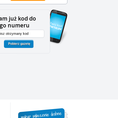
m już kod do
ego numeru
Pobierz gazetę
,