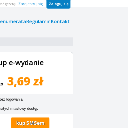
Zarejestruj się
Zaloguj się
ać gazetę?
renumerata
Regulamin
Kontakt
up e-wydanie
3,69 zł
ko
bez logowania
natychmiastowy dostęp
kup SMSem