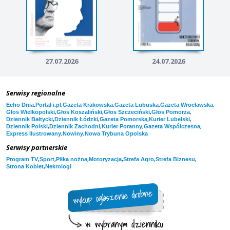
27.07.2026
24.07.2026
Serwisy regionalne
,
,
,
,
,
Echo Dnia
Portal i.pl
Gazeta Krakowska
Gazeta Lubuska
Gazeta Wrocławska
,
,
,
,
Głos Wielkopolski
Głos Koszaliński
Głos Szczeciński
Głos Pomorza
,
,
,
,
Dziennik Bałtycki
Dziennik Łódzki
Gazeta Pomorska
Kurier Lubelski
,
,
,
,
Dziennik Polski
Dziennik Zachodni
Kurier Poranny
Gazeta Współczesna
,
,
Express Ilustrowany
Nowiny
Nowa Trybuna Opolska
Serwisy partnerskie
,
,
,
,
,
,
Program TV
Sport
Piłka nożna
Motoryzacja
Strefa Agro
Strefa Biznesu
,
Strona Kobiet
Nekrologi