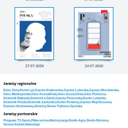
27.07.2026
24.07.2026
Serwisy regionalne
,
,
,
,
,
Echo Dnia
Portal i.pl
Gazeta Krakowska
Gazeta Lubuska
Gazeta Wrocławska
,
,
,
,
Głos Wielkopolski
Głos Koszaliński
Głos Szczeciński
Głos Pomorza
,
,
,
,
Dziennik Bałtycki
Dziennik Łódzki
Gazeta Pomorska
Kurier Lubelski
,
,
,
,
Dziennik Polski
Dziennik Zachodni
Kurier Poranny
Gazeta Współczesna
,
,
Express Ilustrowany
Nowiny
Nowa Trybuna Opolska
Serwisy partnerskie
,
,
,
,
,
,
Program TV
Sport
Piłka nożna
Motoryzacja
Strefa Agro
Strefa Biznesu
,
Strona Kobiet
Nekrologi