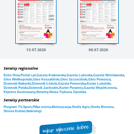
13.07.2026
06.07.2026
Serwisy regionalne
,
,
,
,
,
Echo Dnia
Portal i.pl
Gazeta Krakowska
Gazeta Lubuska
Gazeta Wrocławska
,
,
,
,
Głos Wielkopolski
Głos Koszaliński
Głos Szczeciński
Głos Pomorza
,
,
,
,
Dziennik Bałtycki
Dziennik Łódzki
Gazeta Pomorska
Kurier Lubelski
,
,
,
,
Dziennik Polski
Dziennik Zachodni
Kurier Poranny
Gazeta Współczesna
,
,
Express Ilustrowany
Nowiny
Nowa Trybuna Opolska
Serwisy partnerskie
,
,
,
,
,
,
Program TV
Sport
Piłka nożna
Motoryzacja
Strefa Agro
Strefa Biznesu
,
Strona Kobiet
Nekrologi