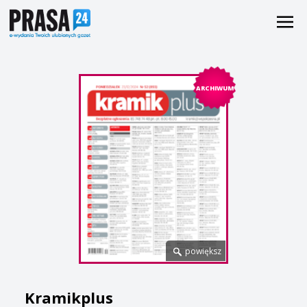
ARCHIWUM
powiększ
Kramikplus