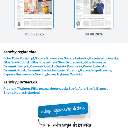
05.08.2026
04.08.2026
Serwisy regionalne
,
,
,
,
,
Echo Dnia
Portal i.pl
Gazeta Krakowska
Gazeta Lubuska
Gazeta Wrocławska
,
,
,
,
Głos Wielkopolski
Głos Koszaliński
Głos Szczeciński
Głos Pomorza
,
,
,
,
Dziennik Bałtycki
Dziennik Łódzki
Gazeta Pomorska
Kurier Lubelski
,
,
,
,
Dziennik Polski
Dziennik Zachodni
Kurier Poranny
Gazeta Współczesna
,
,
Express Ilustrowany
Nowiny
Nowa Trybuna Opolska
Serwisy partnerskie
,
,
,
,
,
,
Program TV
Sport
Piłka nożna
Motoryzacja
Strefa Agro
Strefa Biznesu
,
Strona Kobiet
Nekrologi