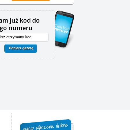
m już kod do
ego numeru
Pobierz gazetę
,