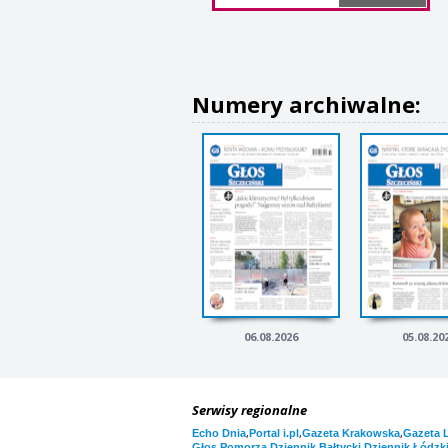
Numery archiwalne:
06.08.2026
05.08.20
Serwisy regionalne
,
,
,
Echo Dnia
Portal i.pl
Gazeta Krakowska
Gazeta 
,
,
Głos Pomorza
Dziennik Bałtycki
Dziennik Łódzk