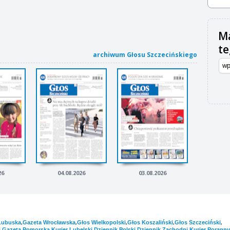
Ma
t
archiwum Głosu Szczecińskiego
26
04.08.2026
03.08.2026
,
,
,
,
,
Lubuska
Gazeta Wrocławska
Głos Wielkopolski
Głos Koszaliński
Głos Szczeciński
,
,
,
,
,
i
Gazeta Pomorska
Kurier Lubelski
Dziennik Polski
Dziennik Zachodni
Kurier Poranny