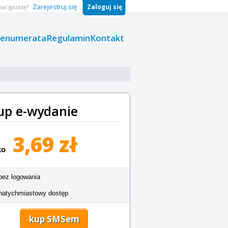
Zarejestruj się
Zaloguj się
ać gazetę?
renumerata
Regulamin
Kontakt
up e-wydanie
3,69 zł
ko
bez logowania
natychmiastowy dostęp
kup SMSem