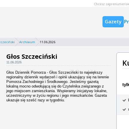
Chcesz zaprenumerow
Gazety
P
zczeciński
Archiwum
11.06.2026
Głos Szczeciński
K
11.06.2026
Głos Dziennik Pomorza - Głos Szczeciński to największy
regionalny dziennik wydarzeń i opinii ukazujący się na terenie
Pomorza Zachodniego i Środkowego. Jesteśmy gazetą
tyl
lokalną mocno odwołującą się do Czytelnika związanego z
jego miejscem zamieszkania. Wspieramy inicjatywy lokalne,
uczestniczymy w życiu regionu i jego mieszkańców. Gazeta
ukazuje się sześć razy w tygodniu.