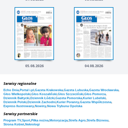
05.08.2026
04.08.2026
Serwisy regionalne
,
,
,
,
,
Echo Dnia
Portal i.pl
Gazeta Krakowska
Gazeta Lubuska
Gazeta Wrocławska
,
,
,
,
Głos Wielkopolski
Głos Koszaliński
Głos Szczeciński
Głos Pomorza
,
,
,
,
Dziennik Bałtycki
Dziennik Łódzki
Gazeta Pomorska
Kurier Lubelski
,
,
,
,
Dziennik Polski
Dziennik Zachodni
Kurier Poranny
Gazeta Współczesna
,
,
Express Ilustrowany
Nowiny
Nowa Trybuna Opolska
Serwisy partnerskie
,
,
,
,
,
,
Program TV
Sport
Piłka nożna
Motoryzacja
Strefa Agro
Strefa Biznesu
,
Strona Kobiet
Nekrologi