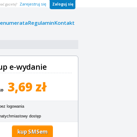
Zarejestruj się
Zaloguj się
ać gazetę?
renumerata
Regulamin
Kontakt
up e-wydanie
3,69 zł
ko
bez logowania
natychmiastowy dostęp
kup SMSem