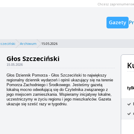
Chcesz zaprenumerow
Gazety
P
zczeciński
Archiwum
15.05.2026
Głos Szczeciński
K
15.05.2026
Głos Dziennik Pomorza - Głos Szczeciński to największy
regionalny dziennik wydarzeń i opinii ukazujący się na terenie
Pomorza Zachodniego i Środkowego. Jesteśmy gazetą
tyl
lokalną mocno odwołującą się do Czytelnika związanego z
jego miejscem zamieszkania. Wspieramy inicjatywy lokalne,
uczestniczymy w życiu regionu i jego mieszkańców. Gazeta
ukazuje się sześć razy w tygodniu.