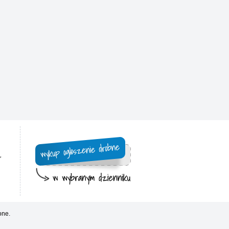
,
one.