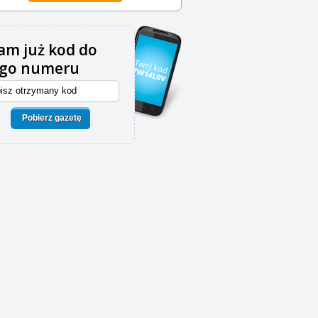
m już kod do
ego numeru
Pobierz gazetę