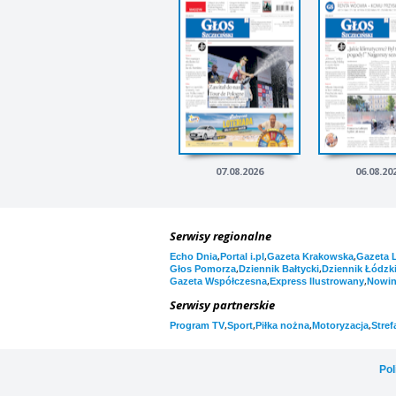
07.08.2026
06.08.20
Serwisy regionalne
,
,
,
Echo Dnia
Portal i.pl
Gazeta Krakowska
Gazeta 
,
,
Głos Pomorza
Dziennik Bałtycki
Dziennik Łódzk
,
,
Gazeta Współczesna
Express Ilustrowany
Nowi
Serwisy partnerskie
,
,
,
,
Program TV
Sport
Piłka nożna
Motoryzacja
Stref
Pol