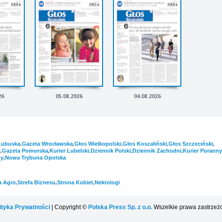
26
05.08.2026
04.08.2026
,
,
,
,
,
Lubuska
Gazeta Wrocławska
Głos Wielkopolski
Głos Koszaliński
Głos Szczeciński
,
,
,
,
,
i
Gazeta Pomorska
Kurier Lubelski
Dziennik Polski
Dziennik Zachodni
Kurier Poranny
,
ny
Nowa Trybuna Opolska
,
,
,
a Agro
Strefa Biznesu
Strona Kobiet
Nekrologi
ityka Prywatności
| Copyright ©
Polska Press Sp. z o.o.
Wszelkie prawa zastrzeż