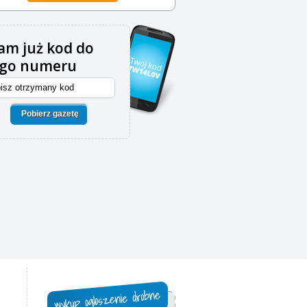
m już kod do
ego numeru
Pobierz gazetę
,