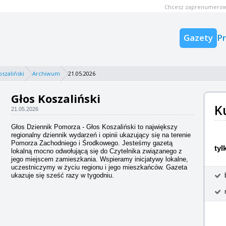
Chcesz zaprenumerow
Gazety
P
oszaliński
Archiwum
21.05.2026
Głos Koszaliński
K
21.05.2026
Głos Dziennik Pomorza - Głos Koszaliński to największy
regionalny dziennik wydarzeń i opinii ukazujący się na terenie
Pomorza Zachodniego i Środkowego. Jesteśmy gazetą
tyl
lokalną mocno odwołującą się do Czytelnika związanego z
jego miejscem zamieszkania. Wspieramy inicjatywy lokalne,
uczestniczymy w życiu regionu i jego mieszkańców. Gazeta
ukazuje się sześć razy w tygodniu.