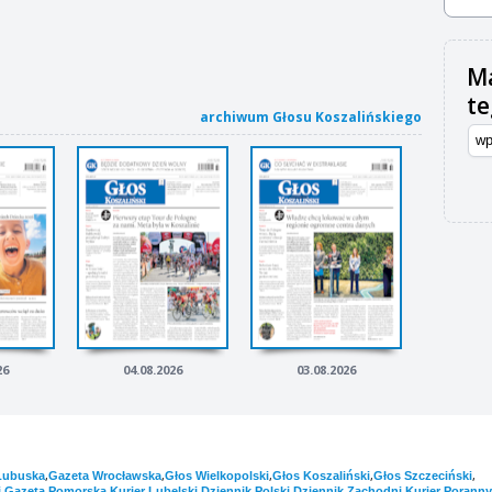
Ma
t
archiwum Głosu Koszalińskiego
26
04.08.2026
03.08.2026
,
,
,
,
,
Lubuska
Gazeta Wrocławska
Głos Wielkopolski
Głos Koszaliński
Głos Szczeciński
,
,
,
,
,
i
Gazeta Pomorska
Kurier Lubelski
Dziennik Polski
Dziennik Zachodni
Kurier Poranny