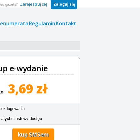
Zarejestruj się
Zaloguj się
ać gazetę?
renumerata
Regulamin
Kontakt
up e-wydanie
3,69 zł
ko
bez logowania
natychmiastowy dostęp
kup SMSem