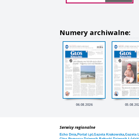
Numery archiwalne:
06.08.2026
05.08.20
Serwisy regionalne
,
,
,
Echo Dnia
Portal i.pl
Gazeta Krakowska
Gazeta 
,
,
Głos Pomorza
Dziennik Bałtycki
Dziennik Łódzk