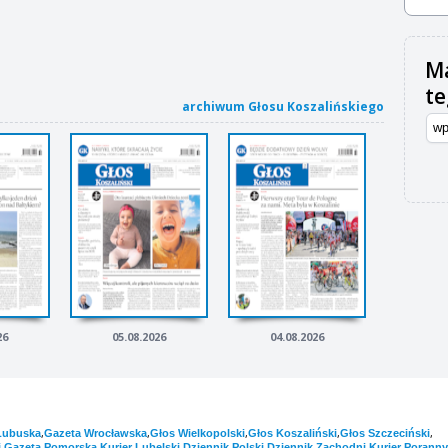
Ma
t
archiwum Głosu Koszalińskiego
26
05.08.2026
04.08.2026
,
,
,
,
,
Lubuska
Gazeta Wrocławska
Głos Wielkopolski
Głos Koszaliński
Głos Szczeciński
,
,
,
,
,
i
Gazeta Pomorska
Kurier Lubelski
Dziennik Polski
Dziennik Zachodni
Kurier Poranny