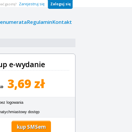
Zarejestruj się
Zaloguj się
ać gazetę?
renumerata
Regulamin
Kontakt
up e-wydanie
3,69 zł
ko
bez logowania
natychmiastowy dostęp
kup SMSem