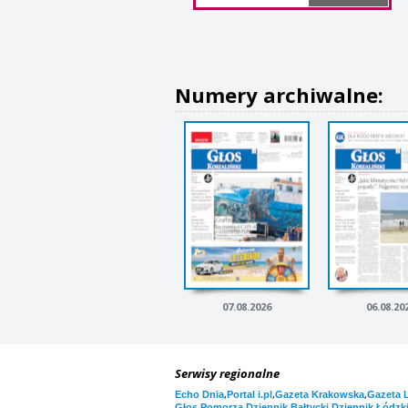
Numery archiwalne:
07.08.2026
06.08.20
Serwisy regionalne
,
,
,
Echo Dnia
Portal i.pl
Gazeta Krakowska
Gazeta 
,
,
Głos Pomorza
Dziennik Bałtycki
Dziennik Łódzk