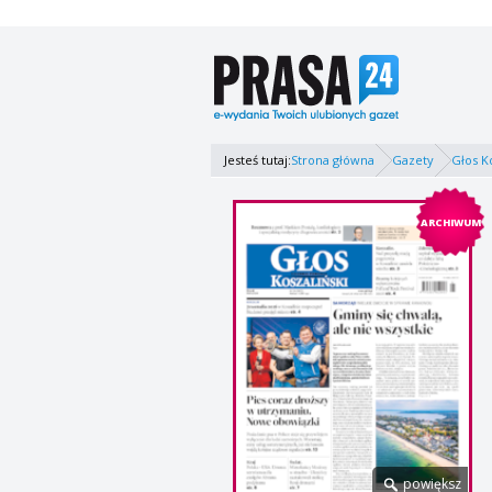
Jesteś tutaj:
Strona główna
Gazety
Głos K
ARCHIWUM
powiększ