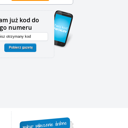
m już kod do
ego numeru
Pobierz gazetę
,