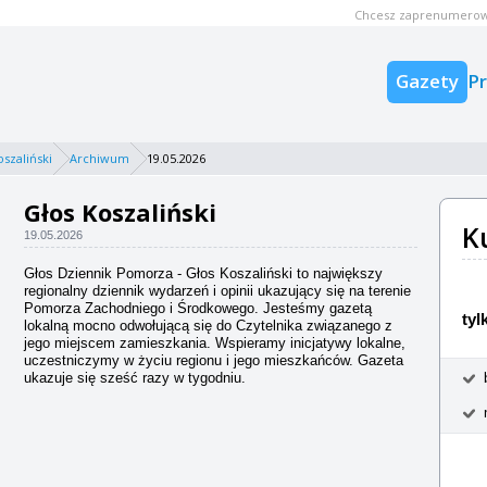
Chcesz zaprenumerow
Gazety
P
oszaliński
Archiwum
19.05.2026
Głos Koszaliński
K
19.05.2026
Głos Dziennik Pomorza - Głos Koszaliński to największy
regionalny dziennik wydarzeń i opinii ukazujący się na terenie
Pomorza Zachodniego i Środkowego. Jesteśmy gazetą
tyl
lokalną mocno odwołującą się do Czytelnika związanego z
jego miejscem zamieszkania. Wspieramy inicjatywy lokalne,
uczestniczymy w życiu regionu i jego mieszkańców. Gazeta
ukazuje się sześć razy w tygodniu.