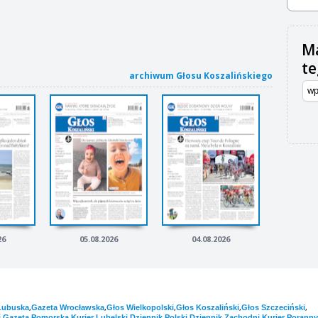
Ma
t
archiwum Głosu Koszalińskiego
26
05.08.2026
04.08.2026
,
,
,
,
,
Lubuska
Gazeta Wrocławska
Głos Wielkopolski
Głos Koszaliński
Głos Szczeciński
,
,
,
,
,
i
Gazeta Pomorska
Kurier Lubelski
Dziennik Polski
Dziennik Zachodni
Kurier Poranny