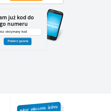
m już kod do
ego numeru
Pobierz gazetę
,