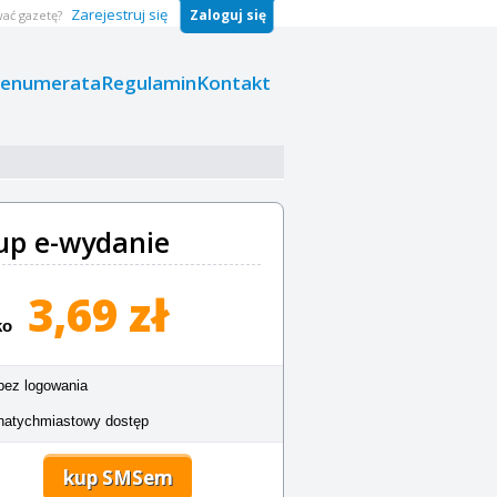
Zarejestruj się
Zaloguj się
ać gazetę?
renumerata
Regulamin
Kontakt
up e-wydanie
3,69 zł
ko
bez logowania
natychmiastowy dostęp
kup SMSem