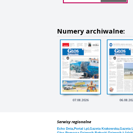
Numery archiwalne:
07.08.2026
06.08.20
Serwisy regionalne
,
,
,
Echo Dnia
Portal i.pl
Gazeta Krakowska
Gazeta 
,
,
Głos Pomorza
Dziennik Bałtycki
Dziennik Łódzk