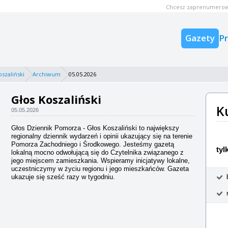
Chcesz zaprenumerow
Gazety
P
oszaliński
Archiwum
05.05.2026
Głos Koszaliński
K
05.05.2026
Głos Dziennik Pomorza - Głos Koszaliński to największy
regionalny dziennik wydarzeń i opinii ukazujący się na terenie
Pomorza Zachodniego i Środkowego. Jesteśmy gazetą
tyl
lokalną mocno odwołującą się do Czytelnika związanego z
jego miejscem zamieszkania. Wspieramy inicjatywy lokalne,
uczestniczymy w życiu regionu i jego mieszkańców. Gazeta
ukazuje się sześć razy w tygodniu.