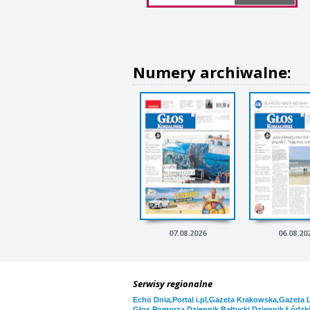
Numery archiwalne:
07.08.2026
06.08.20
Serwisy regionalne
,
,
,
Echo Dnia
Portal i.pl
Gazeta Krakowska
Gazeta 
,
,
Głos Pomorza
Dziennik Bałtycki
Dziennik Łódzk