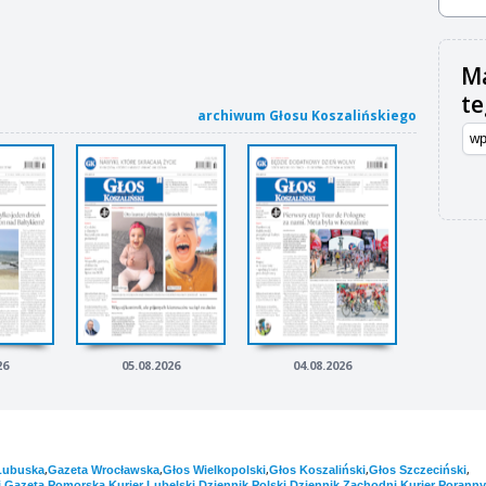
Ma
t
archiwum Głosu Koszalińskiego
26
05.08.2026
04.08.2026
,
,
,
,
,
Lubuska
Gazeta Wrocławska
Głos Wielkopolski
Głos Koszaliński
Głos Szczeciński
,
,
,
,
,
i
Gazeta Pomorska
Kurier Lubelski
Dziennik Polski
Dziennik Zachodni
Kurier Poranny