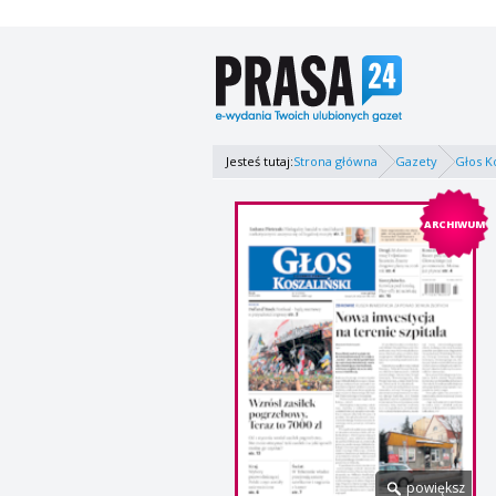
Jesteś tutaj:
Strona główna
Gazety
Głos K
ARCHIWUM
powiększ