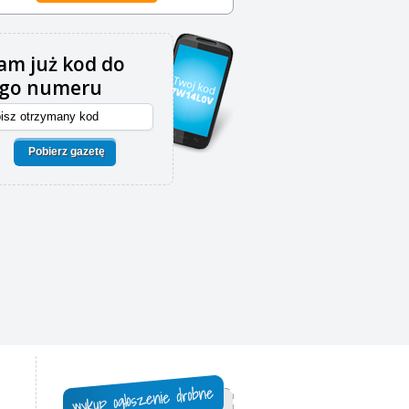
m już kod do
ego numeru
Pobierz gazetę
,