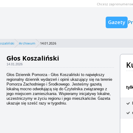
Chcesz zaprenumerow
Gazety
P
oszaliński
Archiwum
14.01.2026
Głos Koszaliński
K
14.01.2026
Głos Dziennik Pomorza - Głos Koszaliński to największy
regionalny dziennik wydarzeń i opinii ukazujący się na terenie
Pomorza Zachodniego i Środkowego. Jesteśmy gazetą
tyl
lokalną mocno odwołującą się do Czytelnika związanego z
jego miejscem zamieszkania. Wspieramy inicjatywy lokalne,
uczestniczymy w życiu regionu i jego mieszkańców. Gazeta
ukazuje się sześć razy w tygodniu.