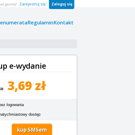
Zarejestruj się
Zaloguj się
ać gazetę?
renumerata
Regulamin
Kontakt
up e-wydanie
3,69 zł
ko
bez logowania
natychmiastowy dostęp
kup SMSem