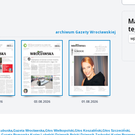
Ma
t
archiwum Gazety Wrocławskiej
26
03.08.2026
01.08.2026
,
,
,
,
,
Lubuska
Gazeta Wrocławska
Głos Wielkopolski
Głos Koszaliński
Głos Szczeciński
,
,
,
,
,
i
Gazeta Pomorska
Kurier Lubelski
Dziennik Polski
Dziennik Zachodni
Kurier Poranny