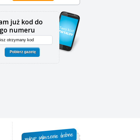
m już kod do
ego numeru
Pobierz gazetę
,