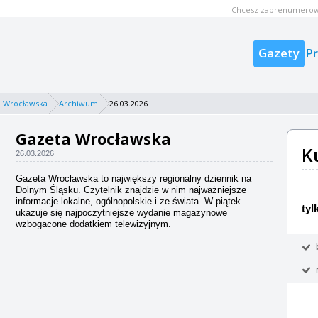
Chcesz zaprenumerow
Gazety
P
 Wrocławska
Archiwum
26.03.2026
Gazeta Wrocławska
K
26.03.2026
Gazeta Wrocławska to największy regionalny dziennik na
Dolnym Śląsku. Czytelnik znajdzie w nim najważniejsze
informacje lokalne, ogólnopolskie i ze świata. W piątek
tyl
ukazuje się najpoczytniejsze wydanie magazynowe
wzbogacone dodatkiem telewizyjnym.