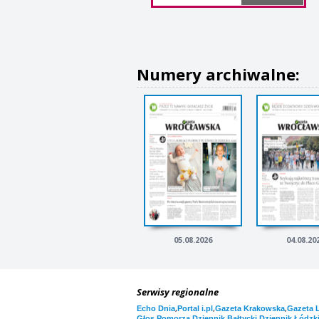
Numery archiwalne:
05.08.2026
04.08.20
Serwisy regionalne
,
,
,
Echo Dnia
Portal i.pl
Gazeta Krakowska
Gazeta 
,
,
Głos Pomorza
Dziennik Bałtycki
Dziennik Łódzk