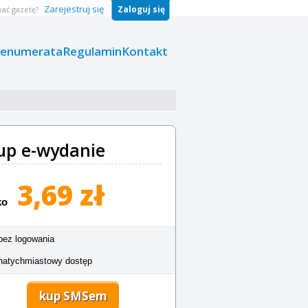
Zarejestruj się
Zaloguj się
ać gazetę?
renumerata
Regulamin
Kontakt
up e-wydanie
3,69 zł
ko
bez logowania
natychmiastowy dostęp
kup SMSem