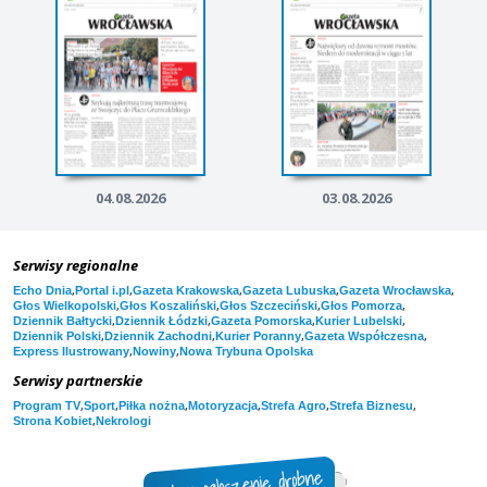
04.08.2026
03.08.2026
Serwisy regionalne
,
,
,
,
,
Echo Dnia
Portal i.pl
Gazeta Krakowska
Gazeta Lubuska
Gazeta Wrocławska
,
,
,
,
Głos Wielkopolski
Głos Koszaliński
Głos Szczeciński
Głos Pomorza
,
,
,
,
Dziennik Bałtycki
Dziennik Łódzki
Gazeta Pomorska
Kurier Lubelski
,
,
,
,
Dziennik Polski
Dziennik Zachodni
Kurier Poranny
Gazeta Współczesna
,
,
Express Ilustrowany
Nowiny
Nowa Trybuna Opolska
Serwisy partnerskie
,
,
,
,
,
,
Program TV
Sport
Piłka nożna
Motoryzacja
Strefa Agro
Strefa Biznesu
,
Strona Kobiet
Nekrologi