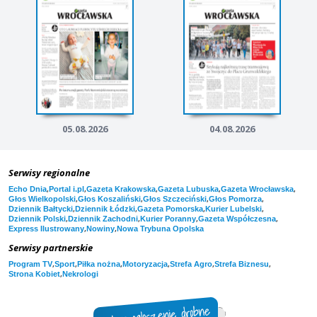
05.08.2026
04.08.2026
Serwisy regionalne
,
,
,
,
,
Echo Dnia
Portal i.pl
Gazeta Krakowska
Gazeta Lubuska
Gazeta Wrocławska
,
,
,
,
Głos Wielkopolski
Głos Koszaliński
Głos Szczeciński
Głos Pomorza
,
,
,
,
Dziennik Bałtycki
Dziennik Łódzki
Gazeta Pomorska
Kurier Lubelski
,
,
,
,
Dziennik Polski
Dziennik Zachodni
Kurier Poranny
Gazeta Współczesna
,
,
Express Ilustrowany
Nowiny
Nowa Trybuna Opolska
Serwisy partnerskie
,
,
,
,
,
,
Program TV
Sport
Piłka nożna
Motoryzacja
Strefa Agro
Strefa Biznesu
,
Strona Kobiet
Nekrologi